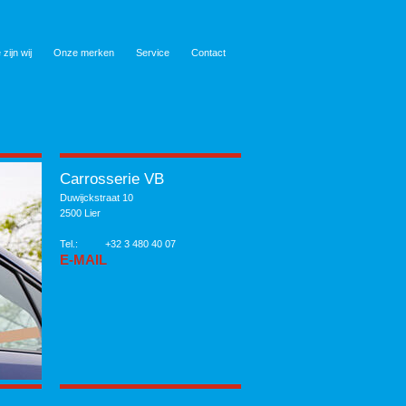
 zijn wij
Onze merken
Service
Contact
Carrosserie VB
Duwijckstraat 10
2500 Lier
Tel.:
+32 3 480 40 07
E-MAIL