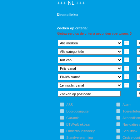
+++ NL +++
Directe links:
Zoeken op criteria:
Gebaseerd op de criteria gevonden voertuigen:
0
ABS
Alarm
Boordcomputer
Toerentelle
Garantie
Aircondition
BTW-aftrekbaar
Navigaties
Onderhoudsboekje
Schuifdak
Standverwarming
Cruise cont