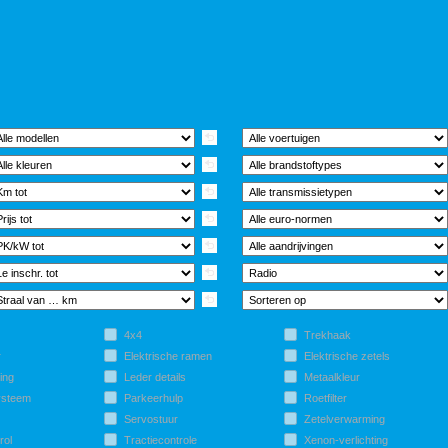
4x4
Trekhaak
r
Elektrische ramen
Elektrische zetels
ing
Leder details
Metaalkleur
ysteem
Parkeerhulp
Roetfilter
Servostuur
Zetelverwarming
rol
Tractiecontrole
Xenon-verlichting