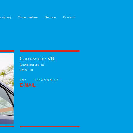
 zijn wij
Onze merken
Service
Contact
Carrosserie VB
Duwijckstraat 10
2500 Lier
Tel.:
+32 3 480 40 07
E-MAIL